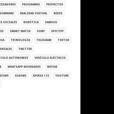
CESADORES
PROGRAMAS
PROYECTOS
SOMWARE
REALIDAD VIRTUAL
REDES
ES SOCIALES
ROBÓTICA
SAMSUG
IES
SMART WATCH
SONY
SPOTIFY
DIA
TECNOLOGÍA
TELEGRAM
TIKTOK
ORIALES
TWITTER
ÍCULO AUTÓNOMOS
VEHÍCULO ELÉCTRICO
E
WHATSAPP NOVEDADES
WIFI6E
NDOWS
XIAOMI
XPERIA 1 II
YOUTUBE