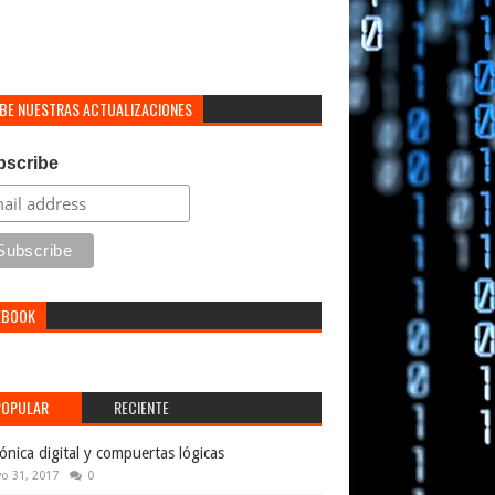
IBE NUESTRAS ACTUALIZACIONES
bscribe
EBOOK
POPULAR
RECIENTE
rónica digital y compuertas lógicas
o 31, 2017
0