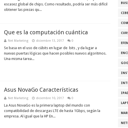
BUS
escasez global de chips. Como resultado, podría ser más difícil
obtener las piezas qu...
CIB
COM
Que es la computación cuántica
CUR
Net Marketing
diciembre 13, 2017
0
EFE
Se basa en el uso de cúbits en lugar de bits , y da lugar a
nuevas puertas lógicas que hacen posibles nuevos algoritmos.
ENC
Una misma tarea...
GOO
INS
INT
Asus NovaGo Características
IPA
Net Marketing
diciembre 10, 2017
0
LAP
La Asus NovaGo es la primera laptop del mundo con
compatibilidad de descargas LTE de hasta 1Gbps, según la
MAR
empresa. Al igual que la HP En...
NET