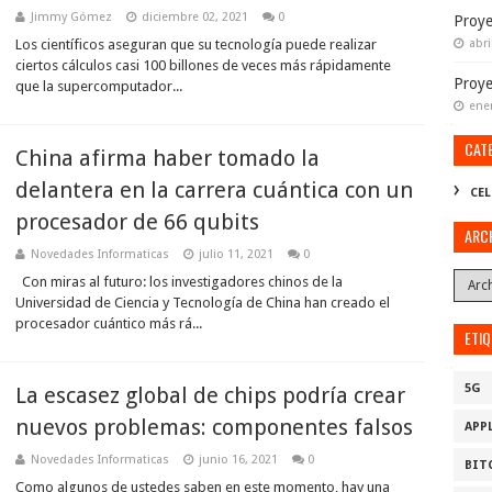
Jimmy Gómez
diciembre 02, 2021
0
Proye
Los científicos aseguran que su tecnología puede realizar
abri
ciertos cálculos casi 100 billones de veces más rápidamente
Proy
que la supercomputador...
ene
CAT
China afirma haber tomado la
delantera en la carrera cuántica con un
CEL
procesador de 66 qubits
ARC
Novedades Informaticas
julio 11, 2021
0
Con miras al futuro: los investigadores chinos de la
Universidad de Ciencia y Tecnología de China han creado el
procesador cuántico más rá...
ETI
5G
La escasez global de chips podría crear
nuevos problemas: componentes falsos
APP
Novedades Informaticas
junio 16, 2021
0
BIT
Como algunos de ustedes saben en este momento, hay una