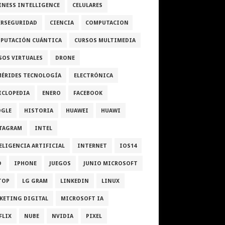
INESS INTELLIGENCE
CELULARES
ERSEGURIDAD
CIENCIA
COMPUTACION
PUTACIÓN CUÁNTICA
CURSOS MULTIMEDIA
SOS VIRTUALES
DRONE
MÉRIDES TECNOLOGÍA
ELECTRÓNICA
ICLOPEDIA
ENERO
FACEBOOK
GLE
HISTORIA
HUAWEI
HUAWI
TAGRAM
INTEL
ELIGENCIA ARTIFICIAL
INTERNET
IOS14
D
IPHONE
JUEGOS
JUNIO MICROSOFT
TOP
LG GRAM
LINKEDIN
LINUX
KETING DIGITAL
MICROSOFT IA
FLIX
NUBE
NVIDIA
PIXEL