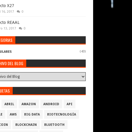
cto X27
l 16, 2017
0
ecto REAAL
ro 13, 2017
0
EGORIAS
(43)
ULARES
HIVO DEL BLOG
QUETAS
ABRIL
AMAZON
ANDROID
API
LE
AWS
BIG DATA
BIOTECNOLOGÍA
COIN
BLOCKCHAIN
BLUETOOTH