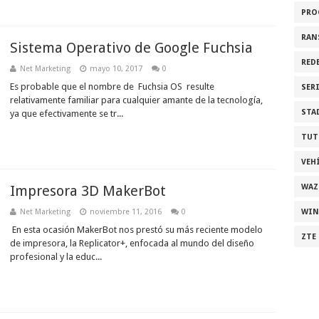
PRO
RAN
Sistema Operativo de Google Fuchsia
RED
Net Marketing
mayo 10, 2017
0
Es probable que el nombre de Fuchsia OS resulte
SER
relativamente familiar para cualquier amante de la tecnología,
STA
ya que efectivamente se tr...
TUT
VEH
Impresora 3D MakerBot
WAZ
Net Marketing
noviembre 11, 2016
0
WI
En esta ocasión MakerBot nos prestó su más reciente modelo
ZTE
de impresora, la Replicator+, enfocada al mundo del diseño
profesional y la educ...