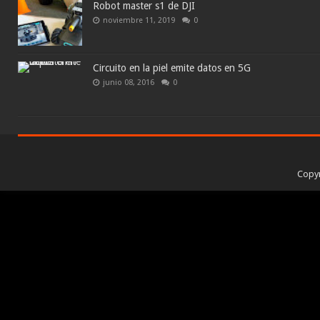
Robot master s1 de DJI
noviembre 11, 2019
0
Circuito en la piel emite datos en 5G
junio 08, 2016
0
Copy