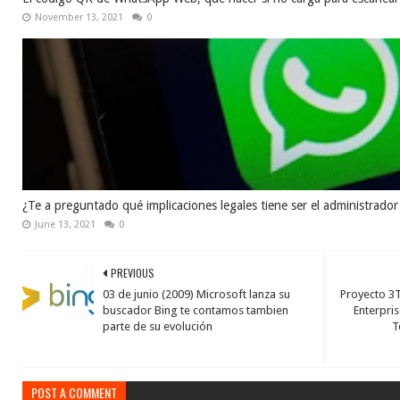
November 13, 2021
0
¿Te a preguntado qué implicaciones legales tiene ser el administra
June 13, 2021
0
PREVIOUS
03 de junio (2009) Microsoft lanza su
Proyecto 3
buscador Bing te contamos tambien
Enterpri
parte de su evolución
T
POST A COMMENT