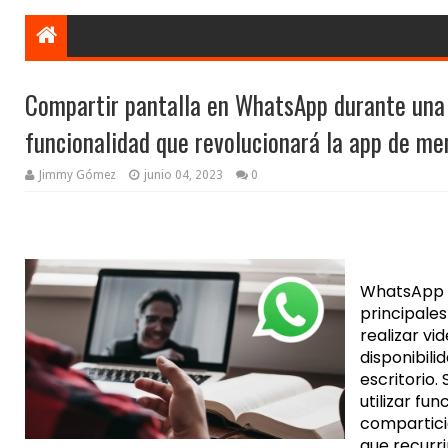
Compartir pantalla en WhatsApp durante una 
funcionalidad que revolucionará la app de me
Jimmy Gómez
junio 04, 2023
0
WhatsApp s
principale
realizar vi
disponibili
escritorio.
utilizar fu
compartici
que recurr