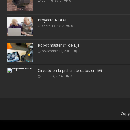
abril 16, 2017
0
Proyecto REAAL
enero 13, 2017
0
Robot master s1 de DJI
noviembre 11, 2019
0
Circuito en la piel emite datos en 5G
junio 08, 2016
0
Copy