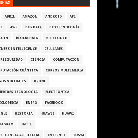
QUETAS
ABRIL
AMAZON
ANDROID
API
LE
AWS
BIG DATA
BIOTECNOLOGÍA
COIN
BLOCKCHAIN
BLUETOOTH
INESS INTELLIGENCE
CELULARES
ERSEGURIDAD
CIENCIA
COMPUTACION
PUTACIÓN CUÁNTICA
CURSOS MULTIMEDIA
SOS VIRTUALES
DRONE
MÉRIDES TECNOLOGÍA
ELECTRÓNICA
ICLOPEDIA
ENERO
FACEBOOK
GLE
HISTORIA
HUAWEI
HUAWI
TAGRAM
INTEL
ELIGENCIA ARTIFICIAL
INTERNET
IOS14