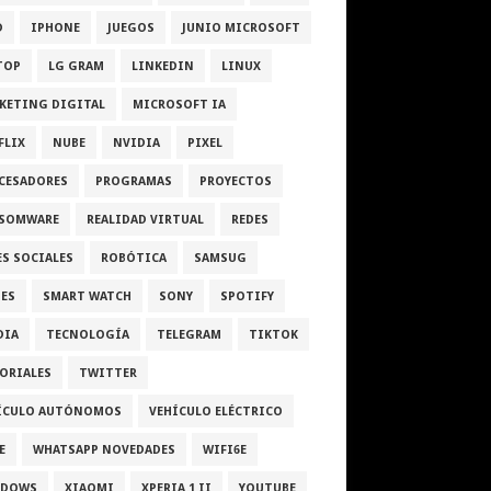
D
IPHONE
JUEGOS
JUNIO MICROSOFT
TOP
LG GRAM
LINKEDIN
LINUX
KETING DIGITAL
MICROSOFT IA
FLIX
NUBE
NVIDIA
PIXEL
CESADORES
PROGRAMAS
PROYECTOS
SOMWARE
REALIDAD VIRTUAL
REDES
ES SOCIALES
ROBÓTICA
SAMSUG
IES
SMART WATCH
SONY
SPOTIFY
DIA
TECNOLOGÍA
TELEGRAM
TIKTOK
ORIALES
TWITTER
ÍCULO AUTÓNOMOS
VEHÍCULO ELÉCTRICO
E
WHATSAPP NOVEDADES
WIFI6E
NDOWS
XIAOMI
XPERIA 1 II
YOUTUBE