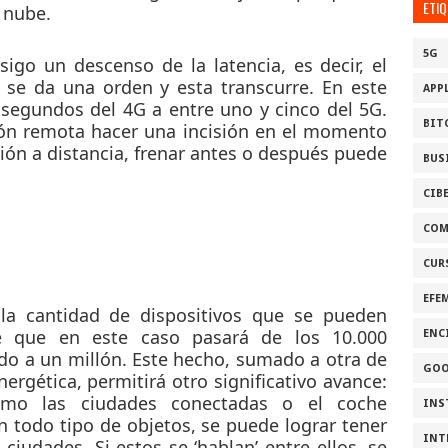
ETI
 nube.
5G
nsigo un descenso de la
latencia
, es decir, el
 se da una orden y esta transcurre. En este
APP
lisegundos del 4G a entre uno y cinco del 5G.
BIT
ón remota hacer una incisión en el momento
ción a distancia, frenar antes o después puede
BUS
CIB
COM
CUR
EFE
 la
cantidad de dispositivos
que se pueden
le que en este caso pasará de los 10.000
ENC
do a un millón. Este hecho, sumado a otra de
GOO
nergética
, permitirá otro significativo avance:
omo las ciudades conectadas o el coche
INS
todo tipo de objetos, se puede lograr tener
INT
ciudades. Si estos se ‘hablan’ entre ellos, se