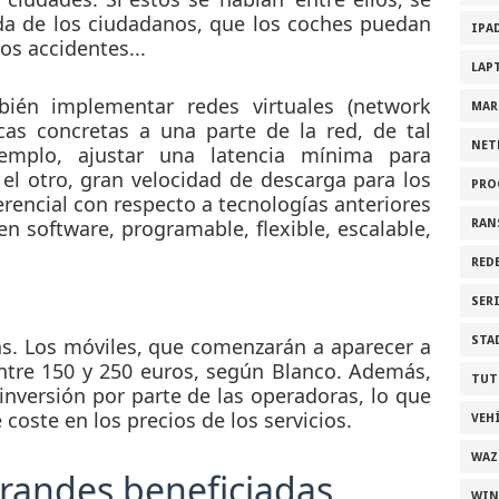
da de los ciudadanos, que los coches puedan
IPA
s accidentes...
LAP
mbién implementar
redes virtuales
(network
MAR
sticas concretas a una parte de la red, de tal
NET
mplo, ajustar una latencia mínima para
el otro, gran velocidad de descarga para los
PRO
erencial con respecto a tecnologías anteriores
 software, programable, flexible, escalable,
RAN
RED
SER
STA
as. Los
móviles
, que comenzarán a aparecer a
ntre 150 y 250 euros, según Blanco. Además,
TUT
nversión por parte de las operadoras, lo que
e coste en los
precios
de los servicios.
VEH
WAZ
grandes beneficiadas
WI