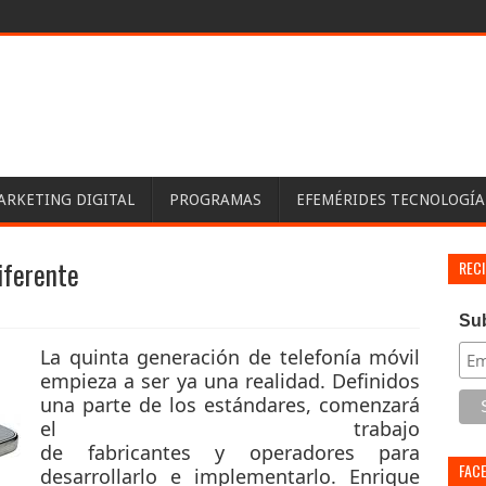
ARKETING DIGITAL
PROGRAMAS
EFEMÉRIDES TECNOLOGÍA
iferente
REC
Su
La quinta generación de telefonía móvil
empieza a ser ya una realidad. Definidos
una parte de los estándares, comenzará
el trabajo
de
fabricantes
y
operadores
para
FAC
desarrollarlo e implementarlo. Enrique