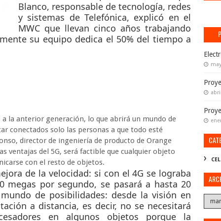
Blanco, responsable de tecnología, redes
y sistemas de Telefónica, explicó en el
MWC que llevan cinco años trabajando
almente su equipo dedica el 50% del tiempo a
Elect
may
Proye
abri
Proy
a la anterior generación, lo que abrirá un mundo de
ene
tar conectados solo las personas a que todo esté
CAT
lonso, director de ingeniería de producto de Orange
las
ventajas
del 5G, será factible que cualquier objeto
CEL
nicarse con el resto de
objetos
.
mejora de la
velocidad
: si con el 4G se lograba
ARC
50 megas por segundo, se pasará a hasta 20
 mundo de posibilidades: desde la visión en
ción a distancia, es decir, no se necesitará
ocesadores en algunos objetos porque la