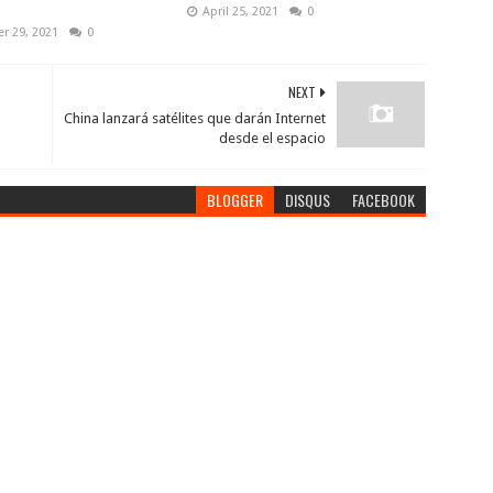
April 25, 2021
0
r 29, 2021
0
NEXT
China lanzará satélites que darán Internet
desde el espacio
BLOGGER
DISQUS
FACEBOOK