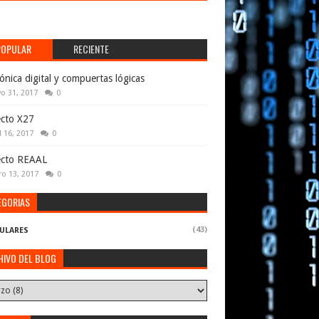
POPULAR
RECIENTE
rónica digital y compuertas lógicas
o 31, 2017
0
cto X27
l 16, 2017
0
ecto REAAL
ro 13, 2017
0
EGORIAS
(43)
ULARES
HIVO DEL BLOG