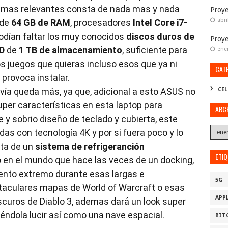
s mas relevantes consta de nada mas y nada
Proye
abri
 de
64 GB de RAM
, procesadores
Intel Core i7-
odían faltar los muy conocidos
discos duros de
Proy
D
de
1 TB de almacenamiento
, suficiente para
ene
s juegos que quieras incluso esos que ya ni
CAT
provoca instalar.
avía queda más, ya que, adicional a esto ASUS no
CEL
uper características en esta laptop para
ARC
 y sobrio diseño de teclado y cubierta, este
das con tecnología 4K y por si fuera poco y lo
sta de un
sistema de refrigeranción
ETI
 en el mundo que hace las veces de un docking,
iento extremo durante esas largas e
5G
ctaculares mapas de World of Warcraft o esas
APP
curos de Diablo 3, ademas dará un look super
iéndola lucir así como una nave espacial.
BIT