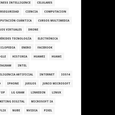
INESS INTELLIGENCE
CELULARES
ERSEGURIDAD
CIENCIA
COMPUTACION
PUTACIÓN CUÁNTICA
CURSOS MULTIMEDIA
SOS VIRTUALES
DRONE
MÉRIDES TECNOLOGÍA
ELECTRÓNICA
ICLOPEDIA
ENERO
FACEBOOK
GLE
HISTORIA
HUAWEI
HUAWI
TAGRAM
INTEL
ELIGENCIA ARTIFICIAL
INTERNET
IOS14
D
IPHONE
JUEGOS
JUNIO MICROSOFT
TOP
LG GRAM
LINKEDIN
LINUX
KETING DIGITAL
MICROSOFT IA
FLIX
NUBE
NVIDIA
PIXEL