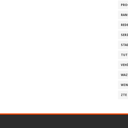
PRO
RAN
RED
SER
STA
TUT
VEH
WAZ
WI
ZTE