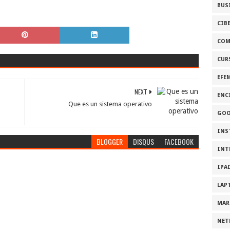
BUS
CIB
COM
CUR
EFE
NEXT
ENC
Que es un sistema operativo
GOO
INS
BLOGGER
DISQUS
FACEBOOK
INT
IPA
LAP
MAR
NET