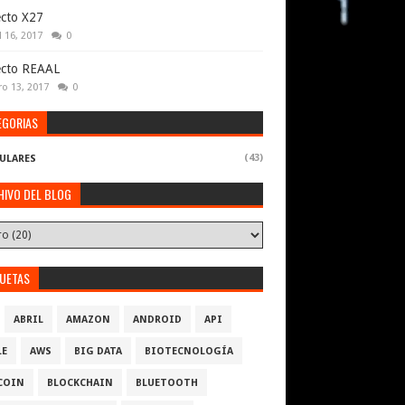
cto X27
l 16, 2017
0
ecto REAAL
ro 13, 2017
0
EGORIAS
(43)
ULARES
HIVO DEL BLOG
QUETAS
ABRIL
AMAZON
ANDROID
API
LE
AWS
BIG DATA
BIOTECNOLOGÍA
COIN
BLOCKCHAIN
BLUETOOTH