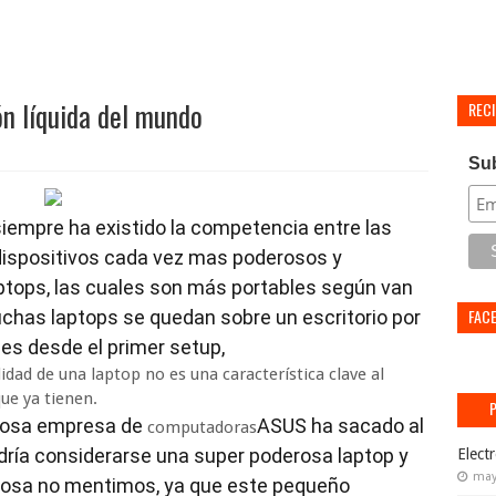
ón líquida del mundo
REC
Su
empre ha existido la competencia entre las
dispositivos cada vez mas poderosos y
ptops, las cuales son más portables según van
FAC
chas laptops se quedan sobre un escritorio por
s desde el primer setup,
idad de una laptop no es una característica clave al
ue ya tienen.
amosa empresa de
ASUS ha sacado al
computadoras
podría considerarse una super poderosa laptop y
Elect
may
rosa no mentimos, ya que este pequeño