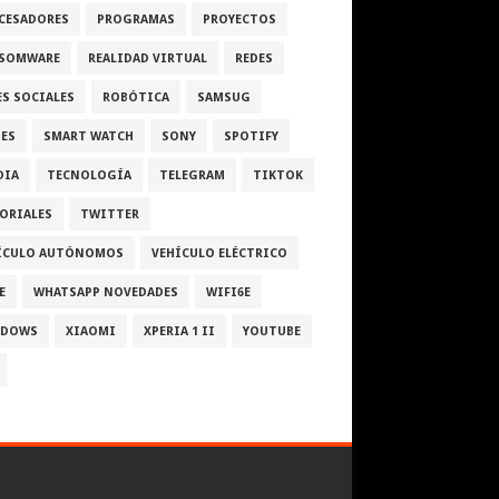
CESADORES
PROGRAMAS
PROYECTOS
SOMWARE
REALIDAD VIRTUAL
REDES
ES SOCIALES
ROBÓTICA
SAMSUG
IES
SMART WATCH
SONY
SPOTIFY
DIA
TECNOLOGÍA
TELEGRAM
TIKTOK
ORIALES
TWITTER
ÍCULO AUTÓNOMOS
VEHÍCULO ELÉCTRICO
E
WHATSAPP NOVEDADES
WIFI6E
NDOWS
XIAOMI
XPERIA 1 II
YOUTUBE