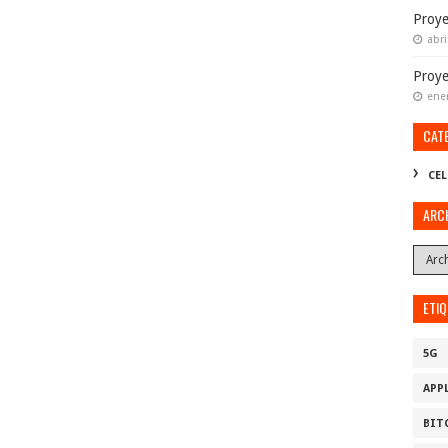
Proye
abri
Proy
ene
CAT
CEL
ARC
ETI
5G
APP
BIT