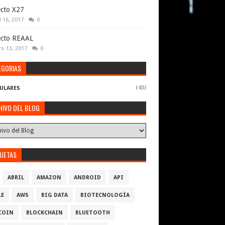
cto X27
l 16, 2017
0
ecto REAAL
ro 13, 2017
0
EGORIAS
(43)
ULARES
HIVO DEL BLOG
QUETAS
ABRIL
AMAZON
ANDROID
API
LE
AWS
BIG DATA
BIOTECNOLOGÍA
COIN
BLOCKCHAIN
BLUETOOTH