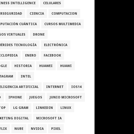
INESS INTELLIGENCE
CELULARES
ERSEGURIDAD
CIENCIA
COMPUTACION
PUTACIÓN CUÁNTICA
CURSOS MULTIMEDIA
SOS VIRTUALES
DRONE
MÉRIDES TECNOLOGÍA
ELECTRÓNICA
ICLOPEDIA
ENERO
FACEBOOK
GLE
HISTORIA
HUAWEI
HUAWI
TAGRAM
INTEL
ELIGENCIA ARTIFICIAL
INTERNET
IOS14
D
IPHONE
JUEGOS
JUNIO MICROSOFT
TOP
LG GRAM
LINKEDIN
LINUX
KETING DIGITAL
MICROSOFT IA
FLIX
NUBE
NVIDIA
PIXEL