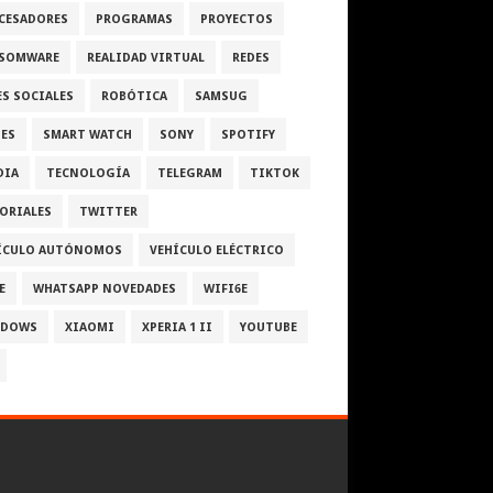
CESADORES
PROGRAMAS
PROYECTOS
SOMWARE
REALIDAD VIRTUAL
REDES
ES SOCIALES
ROBÓTICA
SAMSUG
IES
SMART WATCH
SONY
SPOTIFY
DIA
TECNOLOGÍA
TELEGRAM
TIKTOK
ORIALES
TWITTER
ÍCULO AUTÓNOMOS
VEHÍCULO ELÉCTRICO
E
WHATSAPP NOVEDADES
WIFI6E
NDOWS
XIAOMI
XPERIA 1 II
YOUTUBE