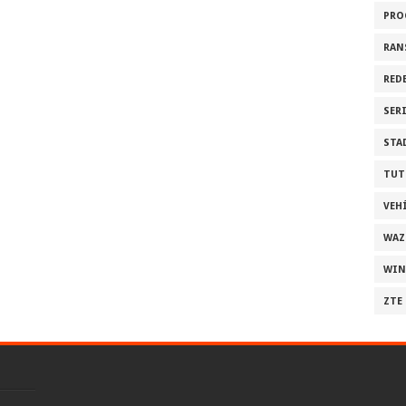
PRO
RAN
RED
SER
STA
TUT
VEH
WAZ
WI
ZTE