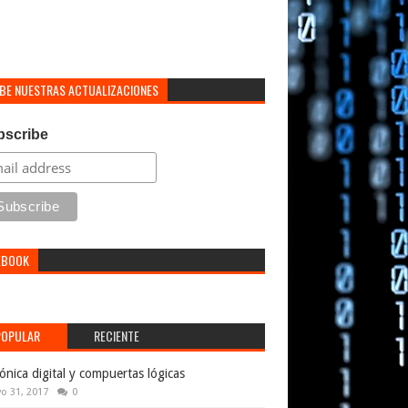
IBE NUESTRAS ACTUALIZACIONES
bscribe
EBOOK
POPULAR
RECIENTE
rónica digital y compuertas lógicas
o 31, 2017
0