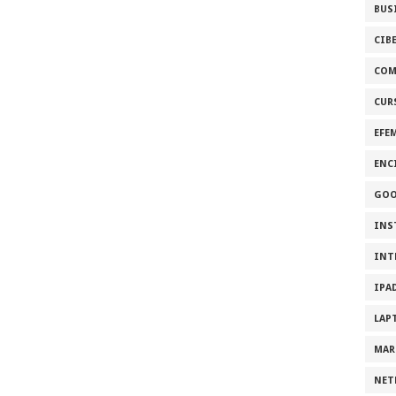
BUS
CIB
COM
CUR
EFE
ENC
GOO
INS
INT
IPA
LAP
MAR
NET