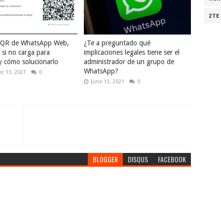
ZTE
o QR de WhatsApp Web,
¿Te a preguntado qué
 si no carga para
implicaciones legales tiene ser el
y cómo solucionarlo
administrador de un grupo de
WhatsApp?
r 13, 2021
0
June 13, 2021
0
BLOGGER
DISQUS
FACEBOOK