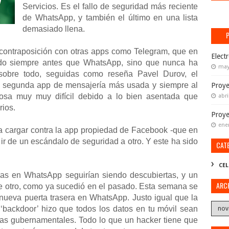
Servicios. Es el fallo de seguridad más reciente
de WhatsApp, y también el último en una lista
demasiado llena.
contraposición con otras apps como Telegram, que en
Elect
do siempre antes que WhatsApp, sino que nunca ha
may
, sobre todo, seguidas como reseña Pavel Durov, el
la segunda app de mensajería más usada y siempre al
Proye
cosa muy muy difícil debido a lo bien asentada que
abri
ios.
Proy
ene
 cargar contra la app propiedad de Facebook -que en
ir de un escándalo de seguridad a otro. Y este ha sido
CAT
CEL
ras en WhatsApp seguirían siendo descubiertas, y un
ARC
de otro, como ya sucedió en el pasado. Esta semana se
nueva puerta trasera en WhatsApp. Justo igual que la
a ‘backdoor’ hizo que todos los datos en tu móvil sean
ias gubernamentales. Todo lo que un hacker tiene que