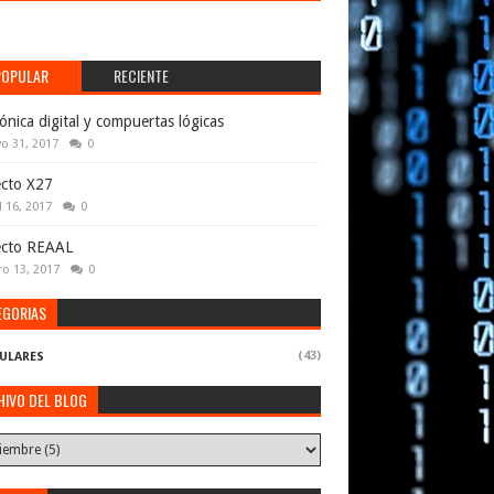
POPULAR
RECIENTE
rónica digital y compuertas lógicas
o 31, 2017
0
cto X27
l 16, 2017
0
ecto REAAL
ro 13, 2017
0
EGORIAS
(43)
ULARES
HIVO DEL BLOG