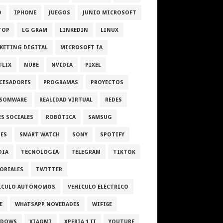
D
IPHONE
JUEGOS
JUNIO MICROSOFT
TOP
LG GRAM
LINKEDIN
LINUX
KETING DIGITAL
MICROSOFT IA
FLIX
NUBE
NVIDIA
PIXEL
CESADORES
PROGRAMAS
PROYECTOS
SOMWARE
REALIDAD VIRTUAL
REDES
ES SOCIALES
ROBÓTICA
SAMSUG
IES
SMART WATCH
SONY
SPOTIFY
DIA
TECNOLOGÍA
TELEGRAM
TIKTOK
ORIALES
TWITTER
ÍCULO AUTÓNOMOS
VEHÍCULO ELÉCTRICO
E
WHATSAPP NOVEDADES
WIFI6E
NDOWS
XIAOMI
XPERIA 1 II
YOUTUBE