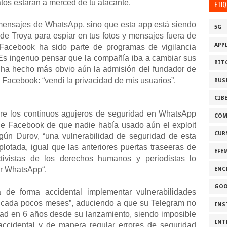
atos estarán a merced de tu atacante.
ETI
 mensajes de WhatsApp, sino que esta app está siendo
5G
e Troya para espiar en tus fotos y mensajes fuera de
APP
acebook ha sido parte de programas de vigilancia
s ingenuo pensar que la compañía iba a cambiar sus
BIT
ue ha hecho más obvio aún la admisión del fundador de
acebook: “vendí la privacidad de mis usuarios”.
BUS
CIB
bre los continuos agujeros de seguridad en WhatsApp
COM
de Facebook de que nadie había usado aún el exploit
CUR
ún Durov, “una vulnerabilidad de seguridad de esta
otada, igual que las anteriores puertas traseeras de
EFE
ivistas de los derechos humanos y periodistas lo
ar WhatsApp“.
ENC
GOO
de forma accidental implementar vulnerabilidades
s cada pocos meses”, aduciendo a que su Telegram no
INS
dad en 6 años desde su lanzamiento, siendo imposible
INT
ccidental y de manera regular errores de seguridad