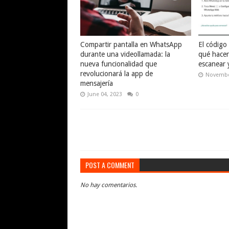
Compartir pantalla en WhatsApp
El códig
durante una videollamada: la
qué hacer
nueva funcionalidad que
escanear 
revolucionará la app de
Novembe
mensajería
June 04, 2023
0
POST A COMMENT
No hay comentarios.