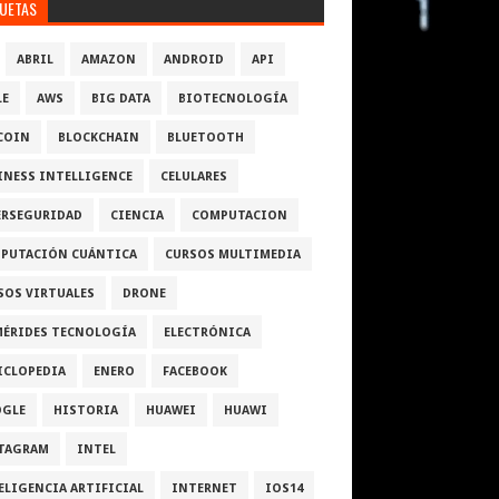
QUETAS
ABRIL
AMAZON
ANDROID
API
LE
AWS
BIG DATA
BIOTECNOLOGÍA
COIN
BLOCKCHAIN
BLUETOOTH
INESS INTELLIGENCE
CELULARES
ERSEGURIDAD
CIENCIA
COMPUTACION
PUTACIÓN CUÁNTICA
CURSOS MULTIMEDIA
SOS VIRTUALES
DRONE
MÉRIDES TECNOLOGÍA
ELECTRÓNICA
ICLOPEDIA
ENERO
FACEBOOK
GLE
HISTORIA
HUAWEI
HUAWI
TAGRAM
INTEL
ELIGENCIA ARTIFICIAL
INTERNET
IOS14