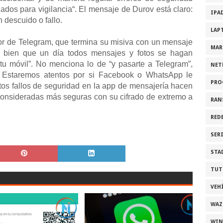
ados para vigilancia“. El mensaje de Durov está claro:
IPA
 descuido o fallo.
LAP
tor de Telegram, que termina su misiva con un mensaje
MAR
a bien que un día todos mensajes y fotos se hagan
tu móvil”. No menciona lo de “y pasarte a Telegram”,
NET
. Estaremos atentos por si Facebook o WhatsApp le
PRO
os fallos de seguridad en la app de mensajería hacen
onsideradas más seguras con su cifrado de extremo a
RAN
RED
SER
STA
TUT
VEH
WAZ
WI