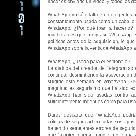
hacer es enviarte un vídeo, y todos los d
WhatsApp no sólo falla en proteger tus
constantemente usada como un caballo d
WhatsApp. ¿Por qué iban a hacerlo? F
mucho antes que comprase WhatsApp. E
políticas antes de la adquisición, lo q
WhatsApp sobre la venta de WhatsApp a F
WhatsApp, ¿usada para el espionaje?
La diatriba del creador de Telegram so
continúa, desmintiendo la aseveración 
surgido esta semana en WhatsApp. Seg
magnitud es segurísimo que ha sido expl
WhatsApp han sido usadas contra act
suficientemente ingenuos como para us
Durov descarta que “WhatsApp podría 
críticas de seguridad en todas sus app
ha tenido semejantes errores de seguri
que “alguien pueda cometer de forma a