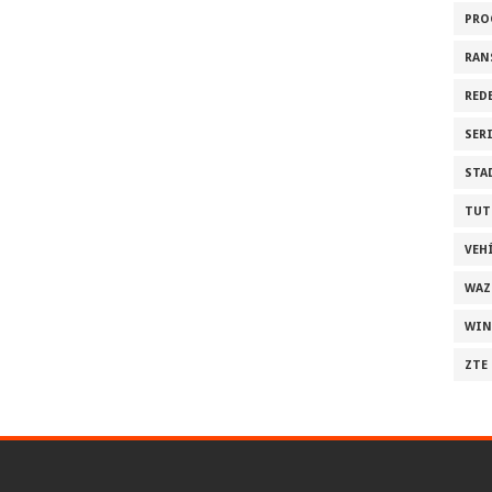
PRO
RAN
RED
SER
STA
TUT
VEH
WAZ
WI
ZTE