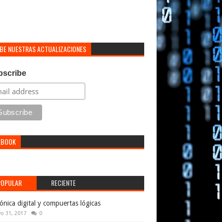
IBE NUESTRAS ACTUALIZACIONES
bscribe
EBOOK
POPULAR
RECIENTE
rónica digital y compuertas lógicas
o 31, 2017
0