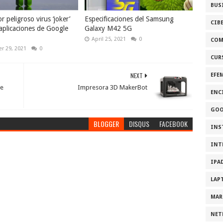
BUS
r peligroso virus ‘joker’
Especificaciones del Samsung
CIB
 aplicaciones de Google
Galaxy M42 5G
April 25, 2021
0
COM
r 29, 2021
0
CUR
NEXT
EFE
ne
Impresora 3D MakerBot
ENC
GOO
BLOGGER
DISQUS
FACEBOOK
INS
INT
IPA
LAP
MAR
NET