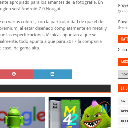
En
ente apropiado para los amantes de la fotografía.
Proye
scogida será Android 7.0 Nougat
.
abri
 en varios colores, con la particularidad de que el de
Proy
 premium, al estar diseñado completamente en metal y
ene
nque
las especificaciones técnicas apuntan a que se
CAT
gualmente, todo apunta a que para 2017 la compañía
e caso, de gama alta.
CEL
ARC
ETI
5G
APP
BIT