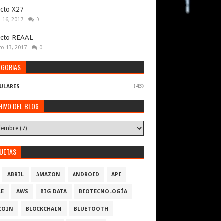
cto X27
l 16, 2017
0
ecto REAAL
ro 13, 2017
0
EGORIAS
(43)
ULARES
HIVO DEL BLOG
QUETAS
ABRIL
AMAZON
ANDROID
API
LE
AWS
BIG DATA
BIOTECNOLOGÍA
COIN
BLOCKCHAIN
BLUETOOTH