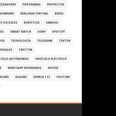
CESADORES
PROGRAMAS
PROYECTOS
SOMWARE
REALIDAD VIRTUAL
REDES
ES SOCIALES
ROBÓTICA
SAMSUG
IES
SMART WATCH
SONY
SPOTIFY
DIA
TECNOLOGÍA
TELEGRAM
TIKTOK
ORIALES
TWITTER
ÍCULO AUTÓNOMOS
VEHÍCULO ELÉCTRICO
E
WHATSAPP NOVEDADES
WIFI6E
NDOWS
XIAOMI
XPERIA 1 II
YOUTUBE