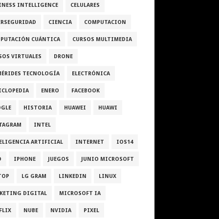
INESS INTELLIGENCE
CELULARES
ERSEGURIDAD
CIENCIA
COMPUTACION
PUTACIÓN CUÁNTICA
CURSOS MULTIMEDIA
SOS VIRTUALES
DRONE
MÉRIDES TECNOLOGÍA
ELECTRÓNICA
ICLOPEDIA
ENERO
FACEBOOK
GLE
HISTORIA
HUAWEI
HUAWI
TAGRAM
INTEL
ELIGENCIA ARTIFICIAL
INTERNET
IOS14
D
IPHONE
JUEGOS
JUNIO MICROSOFT
TOP
LG GRAM
LINKEDIN
LINUX
KETING DIGITAL
MICROSOFT IA
FLIX
NUBE
NVIDIA
PIXEL