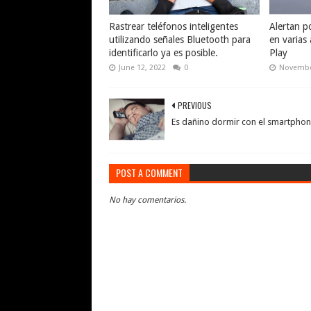
Rastrear teléfonos inteligentes
Alertan po
utilizando señales Bluetooth para
en varias
identificarlo ya es posible.
Play
June 12, 2022
0
Novembe
PREVIOUS
Es dañino dormir con el smartpho
POST A COMMENT
No hay comentarios.