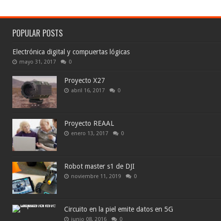
POPULAR POSTS
Electrónica digital y compuertas lógicas
mayo 31, 2017
0
Proyecto X27
abril 16, 2017
0
Proyecto REAAL
enero 13, 2017
0
Robot master s1 de DJI
noviembre 11, 2019
0
Circuito en la piel emite datos en 5G
junio 08, 2016
0